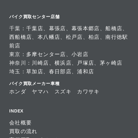
バイク買取センター店舗
千葉：
千葉店
、
幕張店
、
幕張本郷店
、
船橋店
、
西船橋店
、
本八幡店
、
松戸店
、
柏店
、
南行徳駅
前店
東京：
多摩センター店
、
小岩店
神奈川：
川崎店
、
横浜店
、
戸塚店
、
茅ヶ崎店
埼玉：
草加店
、
春日部店
、
浦和店
バイク買取メーカー車種
ホンダ
ヤマハ
スズキ
カワサキ
INDEX
会社概要
買取の流れ