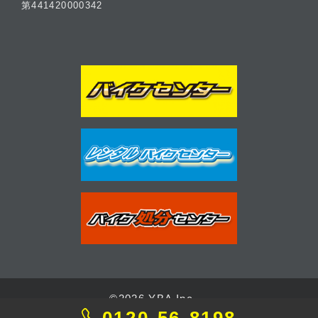
第441420000342
©2026 YBA Inc.
0120-56-8198
Designed by
CORAL