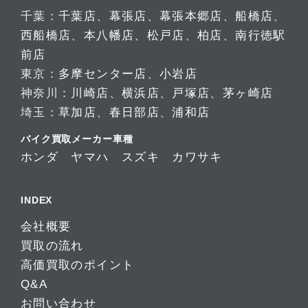
千葉：
千葉店
、
幕張店
、
幕張本郷店
、
船橋店
、
西船橋店
、
本八幡店
、
松戸店
、
柏店
、
南行徳駅
前店
東京：
多摩センター店
、
小岩店
神奈川：
川崎店
、
横浜店
、
戸塚店
、
茅ヶ崎店
埼玉：
草加店
、
春日部店
、
浦和店
バイク買取メーカー車種
ホンダ
ヤマハ
スズキ
カワサキ
INDEX
会社概要
買取の流れ
高価買取のポイント
Q&A
お問い合わせ