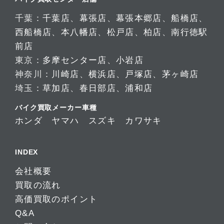
千葉：
千葉店
、
幕張店
、
幕張本郷店
、
船橋店
、
西船橋店
、
本八幡店
、
松戸店
、
柏店
、
南行徳駅
前店
東京：
多摩センター店
、
小岩店
神奈川：
川崎店
、
横浜店
、
戸塚店
、
茅ヶ崎店
埼玉：
草加店
、
春日部店
、
浦和店
バイク買取メーカー車種
ホンダ
ヤマハ
スズキ
カワサキ
INDEX
会社概要
買取の流れ
高価買取のポイント
Q&A