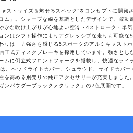
ャストサイズ＆魅せるスペック”をコンセプトに開発され
ロム」。シャープな線を基調としたデザインで、躍動
やかな吹け上がりが心地よい空冷・4ストローク・単気
ョンはシフト操作によりアグレッシブな走りも可能な
わりは、力強さを感じる5スポークのアルミキャストホ
油圧式ディスクブレーキを採用しています。強さとし
ームに倒立式フロントフォークを搭載し、快適なライ
ジでは、ヘッドライトカバー、シュラウド、サイドカバ
性を高める別売りの純正アクセサリーが充実しました
ガンパウダーブラックメタリック」の2色展開です。