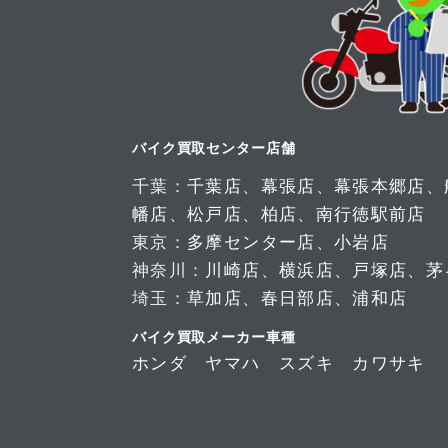
バイク買取センター店舗
千葉：
千葉店
、
幕張店
、
幕張本郷店
、
幡店
、
松戸店
、
柏店
、
南行徳駅前店
東京：
多摩センター店
、
小岩店
神奈川：
川崎店
、
横浜店
、
戸塚店
、
茅
埼玉：
草加店
、
春日部店
、
浦和店
バイク買取メーカー車種
ホンダ
ヤマハ
スズキ
カワサキ