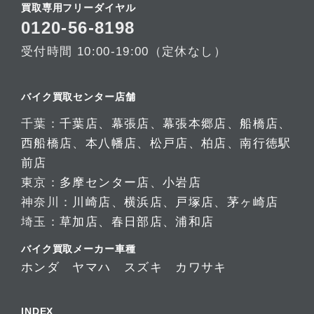
買取専用フリーダイヤル
0120-56-8198
受付時間 10:00-19:00（定休なし）
バイク買取センター店舗
千葉：
千葉店
、
幕張店
、
幕張本郷店
、
船橋店
、
西船橋店
、
本八幡店
、
松戸店
、
柏店
、
南行徳駅
前店
東京：
多摩センター店
、
小岩店
神奈川：
川崎店
、
横浜店
、
戸塚店
、
茅ヶ崎店
埼玉：
草加店
、
春日部店
、
浦和店
バイク買取メーカー車種
ホンダ
ヤマハ
スズキ
カワサキ
INDEX