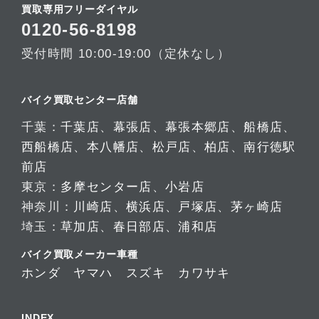
買取専用フリーダイヤル
0120-56-8198
受付時間 10:00-19:00（定休なし）
バイク買取センター店舗
千葉：
千葉店
、
幕張店
、
幕張本郷店
、
船橋店
、
西船橋店
、
本八幡店
、
松戸店
、
柏店
、
南行徳駅
前店
東京：
多摩センター店
、
小岩店
神奈川：
川崎店
、
横浜店
、
戸塚店
、
茅ヶ崎店
埼玉：
草加店
、
春日部店
、
浦和店
バイク買取メーカー車種
ホンダ
ヤマハ
スズキ
カワサキ
INDEX