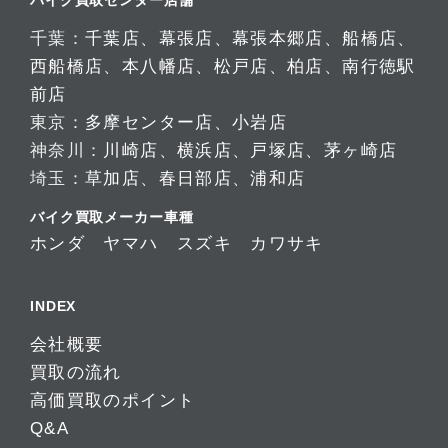
千葉：
千葉店
、
幕張店
、
幕張本郷店
、
船橋店
、
西船橋店
、
本八幡店
、
松戸店
、
柏店
、
南行徳駅
前店
東京：
多摩センター店
、
小岩店
神奈川：
川崎店
、
横浜店
、
戸塚店
、
茅ヶ崎店
埼玉：
草加店
、
春日部店
、
浦和店
バイク買取メーカー車種
ホンダ
ヤマハ
スズキ
カワサキ
INDEX
会社概要
買取の流れ
高価買取のポイント
Q&A