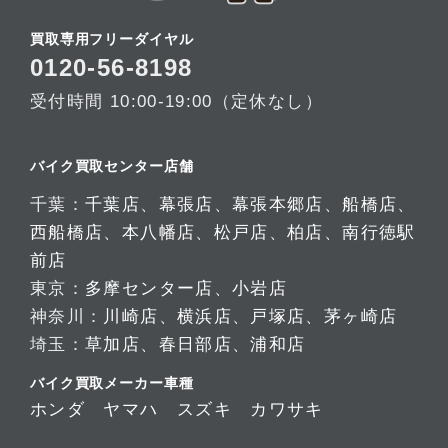
買取専用フリーダイヤル
0120-56-8198
受付時間 10:00-19:00（定休なし）
バイク買取センター店舗
千葉：
千葉店
、
幕張店
、
幕張本郷店
、
船橋店
、
西船橋店
、
本八幡店
、
松戸店
、
柏店
、
南行徳駅
前店
東京：
多摩センター店
、
小岩店
神奈川：
川崎店
、
横浜店
、
戸塚店
、
茅ヶ崎店
埼玉：
草加店
、
春日部店
、
浦和店
バイク買取メーカー車種
ホンダ
ヤマハ
スズキ
カワサキ