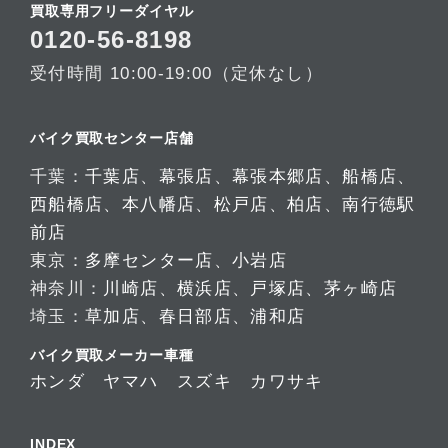
買取専用フリーダイヤル
0120-56-8198
受付時間 10:00-19:00（定休なし）
バイク買取センター店舗
千葉：
千葉店
、
幕張店
、
幕張本郷店
、
船橋店
、
西船橋店
、
本八幡店
、
松戸店
、
柏店
、
南行徳駅
前店
東京：
多摩センター店
、
小岩店
神奈川：
川崎店
、
横浜店
、
戸塚店
、
茅ヶ崎店
埼玉：
草加店
、
春日部店
、
浦和店
バイク買取メーカー車種
ホンダ
ヤマハ
スズキ
カワサキ
INDEX