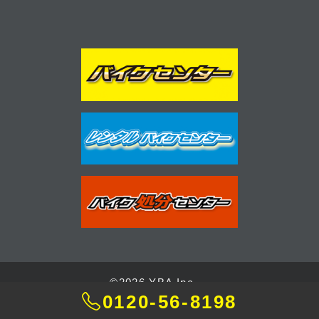
©2026 YBA Inc.
0120-56-8198
Designed by
CORAL